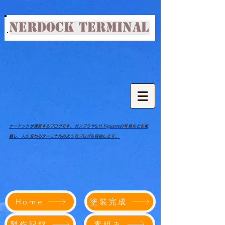
NERDOCK TERMINAL
ナードックが運営するブログです。ガンプラやS.H.Figuartsの写真などを掲
。
載し，人の交わるターミナルのようなブログを目指します
塗装完成
Home
製作記録
素組み